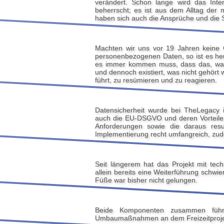
verändert. Schon lange wird das Inte
beherrscht; es ist aus dem Alltag de
haben sich auch die Ansprüche und di
Machten wir uns vor 19 Jahren keine 
personenbezogenen Daten, so ist es h
es immer kommen muss, dass das, was
und dennoch existiert, was nicht gehört 
führt, zu resümieren und zu reagieren.
Datensicherheit wurde bei TheLegacy 
auch die EU-DSGVO und deren Vorteile, 
Anforderungen sowie die daraus re
Implementierung recht umfangreich, zud
Seit längerem hat das Projekt mit tech
allein bereits eine Weiterführung schwi
Füße war bisher nicht gelungen.
Beide Komponenten zusammen füh
Umbaumaßnahmen an dem Freizeitprojekt 