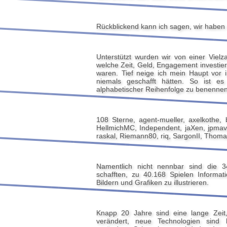
Rückblickend kann ich sagen, wir haben un
Unterstützt wurden wir von einer Vielz
welche Zeit, Geld, Engagement investier
waren. Tief neige ich mein Haupt vor 
niemals geschafft hätten. So ist es
alphabetischer Reihenfolge zu benennen
108 Sterne, agent-mueller, axelkothe, 
HellmichMC, Independent, jaXen, jpmave
raskal, Riemann80, riq, SargonII, Thom
Namentlich nicht nennbar sind die 3
schafften, zu 40.168 Spielen Inform
Bildern und Grafiken zu illustrieren.
Knapp 20 Jahre sind eine lange Zeit,
verändert, neue Technologien sind